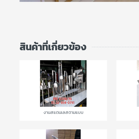
สินค้าที่เกี่ยวข้อง
งานสแตนเลสตามแบบ