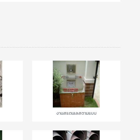
งานสแตนเลสตามแบบ