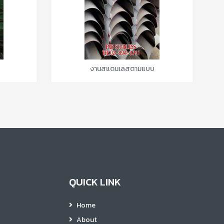
งานสแตนเลสตามแบบ
QUICK LINK
Home
About