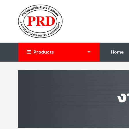
Home
Products
ง