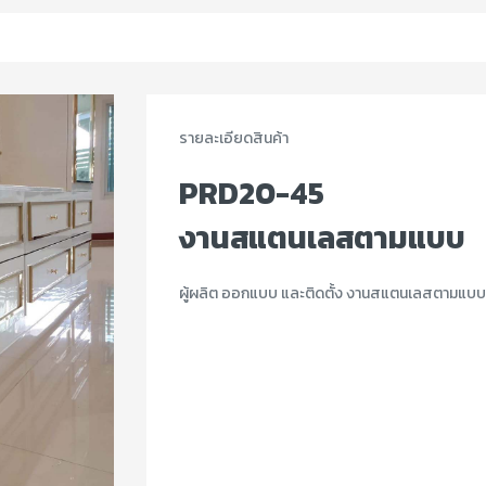
รายละเอียดสินค้า
PRD20-45
งานสแตนเลสตามแบบ
ผู้ผลิต ออกแบบ และติดตั้ง งานสแตนเลสตามแบบ