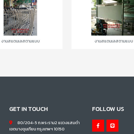
งานสแตนเลสตามแบบ
งานสแตนเลสตามแบบ
GET IN TOUCH
FOLLOW US
80/204-5 ถ.พระราม2 แขวงแสมดำ
เขตบางขุนเทียน กรุงเทพฯ 10150